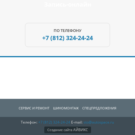
Запись-онлайн
ПО ТЕЛЕФОНУ
+7 (812)
324-24-24
СЕРВИС И РЕМОНТ
ШИНОМОНТАЖ
СПЕЦПРЕДЛОЖЕНИЯ
Телефон:
+7 (812)
324-24-24
E-mail:
sto@autospace.ru
АВТОЗАПЧАCТИ
О КОМПАНИИ
КОНТАКТЫ
АЙВИКС
Создание сайта